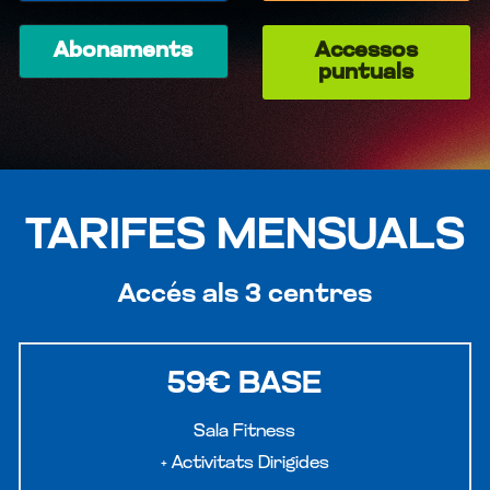
CLASSES PER A NENS
Abonaments
Accessos
puntuals
SALUT
TARIFES MENSUALS
Accés als 3 centres
59€ BASE
Sala Fitness
+ Activitats Dirigides