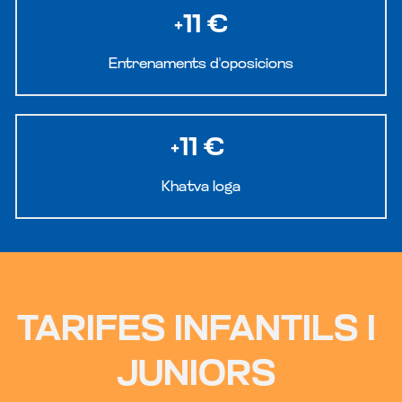
+11 €
Entrenaments d'oposicions
+11 € 
Khatva Ioga
TARIFES INFANTILS I 
JUNIORS 