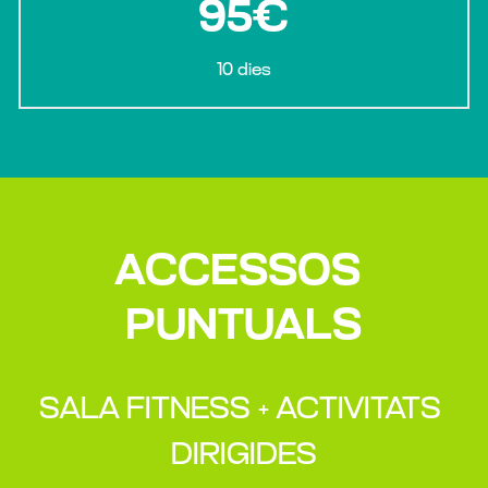
95€
10 dies
ACCESSOS 
PUNTUALS
SALA FITNESS + ACTIVITATS 
DIRIGIDES