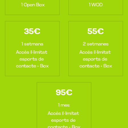
1 Open Box
1 WOD
35€
55€
1 setmana
2 setmanes
Accés il·limitat 
Accés il·limitat 
esports de 
esports de 
contacte + Box
contacte + Box
95€
1 mes
Accés il·limitat 
esports de 
contacte + Box