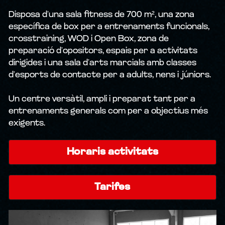
Disposa d’una sala fitness de 700 m², una zona 
CLASSES PER A NENS
específica de box per a entrenaments funcionals, 
crosstraining, WOD i Open Box, zona de 
SALUT
preparació d’opositors, espais per a activitats 
dirigides i una sala d’arts marcials amb classes 
d’esports de contacte per a adults, nens i júniors.
Un centre versàtil, ampli i preparat tant per a 
entrenaments generals com per a objectius més 
exigents.
Horaris activitats
Tarifes