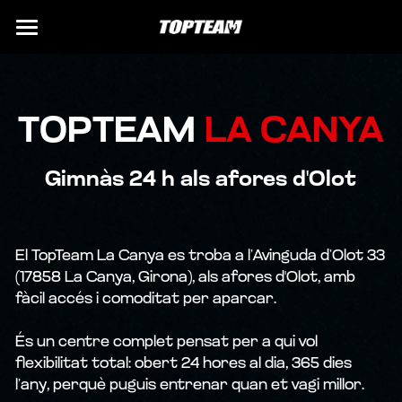
INICI
CENTRES
TOPTEAM 
LA CANYA
SERVEIS
TT LA CANYA
Gimnàs 24 h als afores d'Olot
TT CENTRE
HORARIS I ACTIVITATS
SALA D'ENTRENAMENT
TT LA SOLFA
ENTRENAMENTS PERSONALS
TARIFES
El TopTeam La Canya es troba a l’Avinguda d’Olot 33 
ACTIVITATS DIRIGIDES
CONTACTE
(17858 La Canya, Girona), als afores d'Olot, amb 
fàcil accés i comoditat per aparcar.
ARTS MARCIALS
FES-TE SOCI
És un centre complet pensat per a qui vol 
CROSSTRAINING
flexibilitat total: obert 24 hores al dia, 365 dies 
l’any, perquè puguis entrenar quan et vagi millor.
OPOSICIONS